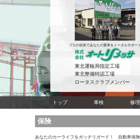
プロの技術であなたの愛車をトータルサポー
東北運輸局指定工場
東北整備特認工場
ロータスクラブメンバー
トップ
車検
修理
保険
あなたのカーライフをガッチリガード！ 自動車保険