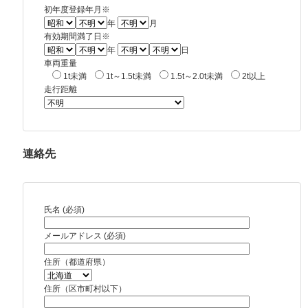
初年度登録年月※
年
月
有効期間満了日※
年
日
車両重量
1t未満
1t～1.5t未満
1.5t～2.0t未満
2t以上
走行距離
連絡先
氏名 (必須)
メールアドレス (必須)
住所（都道府県）
住所（区市町村以下）