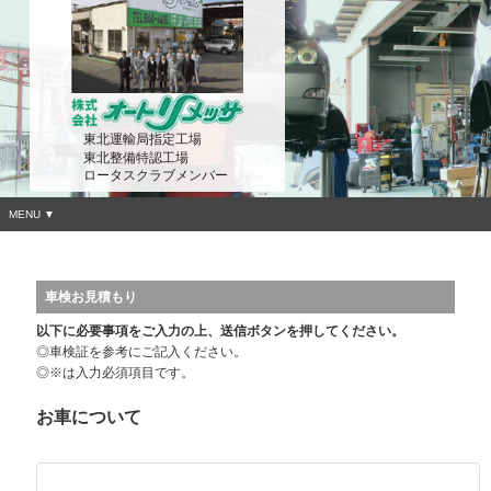
東北運輸局指定工場
東北整備特認工場
ロータスクラブメンバー
MENU ▼
車検お見積もり
以下に必要事項をご入力の上、送信ボタンを押してください。
◎車検証を参考にご記入ください。
◎※は入力必須項目です。
お車について